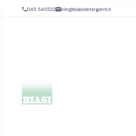
045 545522
info@biasidetergenti.it
Biasi Detergenti