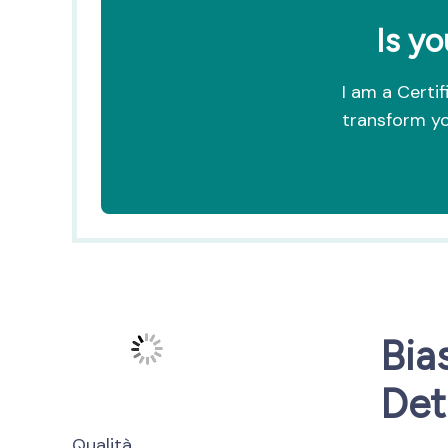
Is yo
I am a Certi
transform yo
Bia
Det
Qualità.