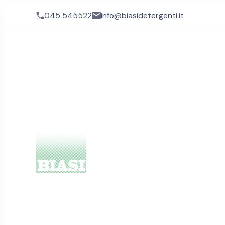
045 545522
info@biasidetergenti.it
Biasi Detergenti