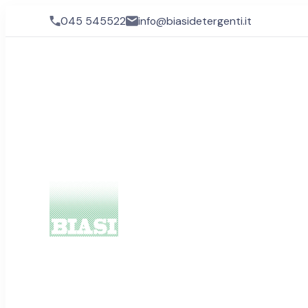
045 545522
info@biasidetergenti.it
Biasi Detergenti