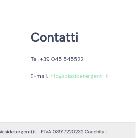
Contatti
Tel. +39 045 545522
E-mail.
info@biasidetergenti.it
biasidetergenti.it - P.IVA 03917220232
Coachify |