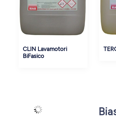
CLIN Lavamotori
TERG
BiFasico
Bia