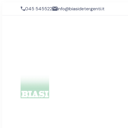
045 545522
info@biasidetergenti.it
Biasi Detergenti