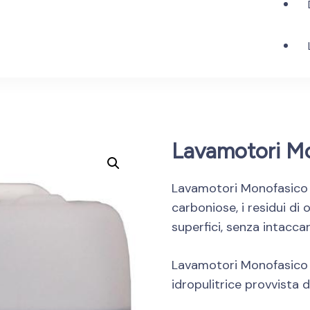
Lavamotori M
Lavamotori Monofasico s
carboniose, i residui di o
superfici, senza intaccare
Lavamotori Monofasico p
idropulitrice provvista 